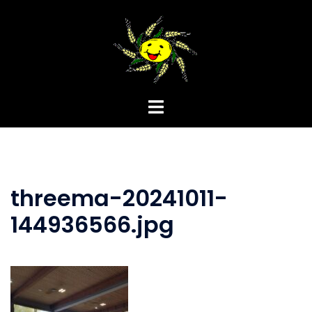
Zum
Inhalt
springen
Menü
umschalten
threema-20241011-
144936566.jpg