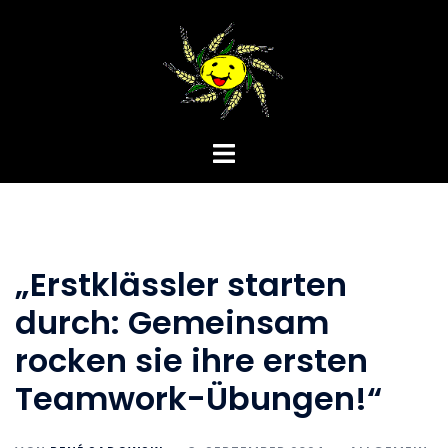
Zum
Inhalt
springen
Menü
umschalten
„Erstklässler starten
durch: Gemeinsam
rocken sie ihre ersten
Teamwork-Übungen!“