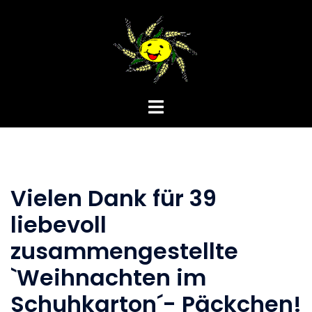
Zum
Inhalt
springen
Menü
umschalten
Vielen Dank für 39
liebevoll
zusammengestellte
`Weihnachten im
Schuhkarton´- Päckchen!