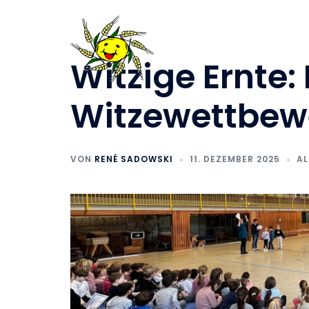
Zum
Inhalt
springen
Witzige Ernte: 
Witzewettbewe
VON
RENÉ SADOWSKI
11. DEZEMBER 2025
AL