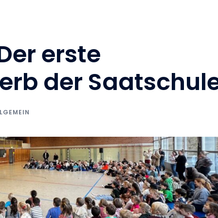
Startseite
Schule
Unterricht
Eltern
Koop
Lernzeit
Das Team in der Betreuung
Öffnungsz
Der erste
rb der Saatschule
LGEMEIN