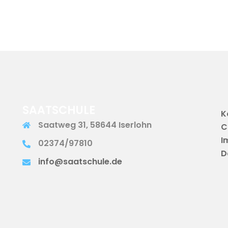
SAATSCHULE
K
Saatweg 31, 58644 Iserlohn
C
I
02374/97810
D
info@saatschule.de